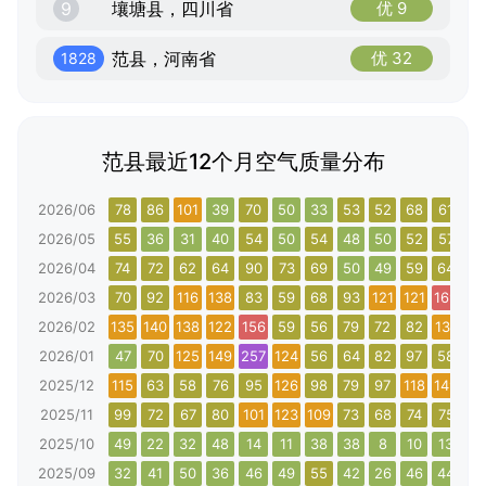
9
壤塘县，四川省
优 9
范县，河南省
优 32
1828
范县最近12个月空气质量分布
2026/06
78
86
101
39
70
50
33
53
52
68
61
6
2026/05
55
36
31
40
54
50
54
48
50
52
57
6
2026/04
74
72
62
64
90
73
69
50
49
59
64
6
2026/03
70
92
116
138
83
59
68
93
121
121
169
15
2026/02
135
140
138
122
156
59
56
79
72
82
131
10
2026/01
47
70
125
149
257
124
56
64
82
97
58
74
2025/12
115
63
58
76
95
126
98
79
97
118
149
41
2025/11
99
72
67
80
101
123
109
73
68
74
75
8
2025/10
49
22
32
48
14
11
38
38
8
10
13
16
2025/09
32
41
50
36
46
49
55
42
26
46
44
3