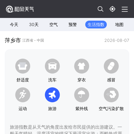
今天
30天
空气
预警
生活指数
地图
萍乡市
2026-08-07
江西省 - 中国
舒适度
洗车
穿衣
感冒
运动
旅游
紫外线
空气污染扩散
旅游指数是从天气的角度出发给市民提供的出游建议。一
般天气晴好，温度适宜的情况下最适宜出游；而酷热或严