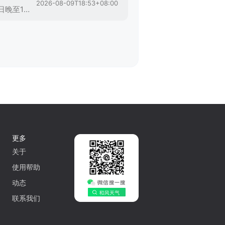
2026-08-09T18:53+08:00
谷城县气象台2026年8月9日18时53分发布大风蓝色预警信号：受台风外围气流影响，预计9日晚至11日，谷城大部分乡镇（街道）将出现4到5级偏北风，阵风6到8级，局地9级以上，请注意防范。
更多
关于
使用帮助
动态
联系我们