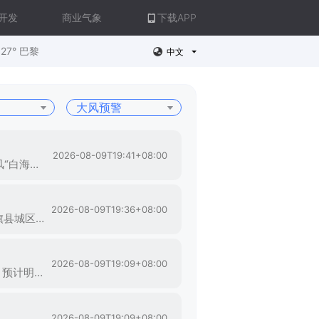
开发
商业气象
下载APP
27° 巴黎
中文
2026-08-09T19:41+08:00
崇义县气象台2026年08月09日19时41分发布大风蓝色预警信号：预计未来24小时内，受台风“白海豚”外围环流影响，我县所有乡镇的部分地区阵风可达7-8级，请公众停止一切高空、水上、户外作业，加固易松搭建物，不要在高大建筑、广告牌、临时搭建物、树木等下面逗留。
2026-08-09T19:36+08:00
社旗县气象台2026年8月9日19时36分继续发布大风蓝色预警信号：预计未来24小时内，社旗县城区及所辖乡镇和街道将受大风影响，平均风力4到5级，阵风7级以上，请相关单位和个人做好大风防范工作。防御指南：1.相关部门应按照职责做好防大风工作。2.停止高空、水上户外作业和游乐活动。3.关好门窗,加固围板、棚架、广告牌等易被风吹动的搭建物,妥善安置易受大风影响的室外物品,遮盖建筑物资。4.行人应尽量少骑自行车,刮风时不要在广告牌、临时搭建物等下面逗留。5.有关部门和单位应注意做好森林等防火工作；街道、社区、村庄和家庭应加强防火意识，适时采取有效措施，消除火灾隐患。
2026-08-09T19:09+08:00
广水市气象台2026年8月9日19时9分发布大风蓝色预警信号：受“白海豚”台风外围环流影响，预计明天到后天白天，广水大部分乡镇（街道）将出现4到5级偏北风，阵风6到8级，局地可达9级。请相关部门做好防风措施，建议加固临时搭建物，避免高空作业，防范对库区水上交通、设施农业等的不利影响。
2026-08-09T19:09+08:00