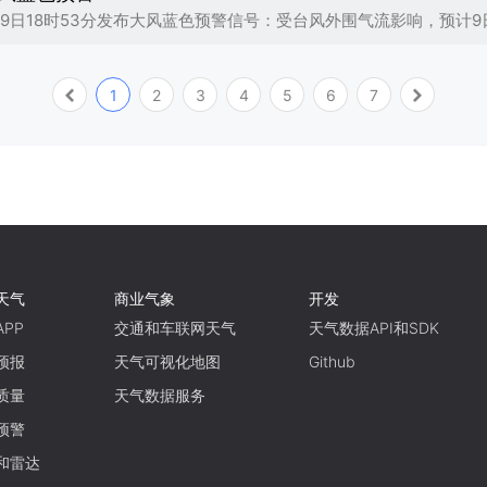
1
2
3
4
5
6
7
天气
商业气象
开发
PP
交通和车联网天气
天气数据API和SDK
预报
天气可视化地图
Github
质量
天气数据服务
预警
和雷达