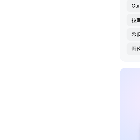
Gui
拉
希
哥