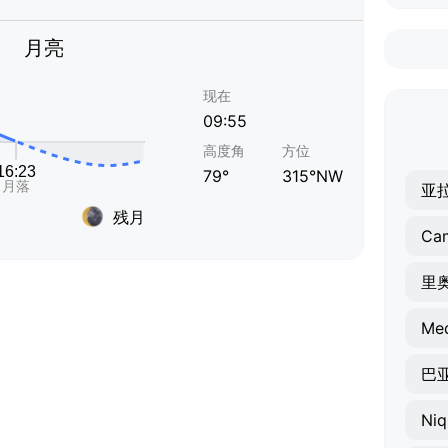
月亮
现在
09:55
高度角
方位
79°
315°NW
亚
残月
Ca
里
Med
巴
Niq