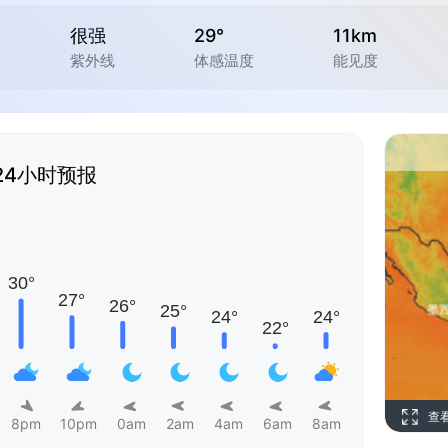
很强
29°
11km
紫外线
体感温度
能见度
24小时预报
查
8pm
10pm
0am
2am
4am
6am
8am