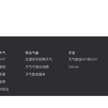
天气
商业气象
开发
PP
交通和车联网天气
天气数据API和SDK
预报
天气可视化地图
Github
质量
天气数据服务
预警
和雷达