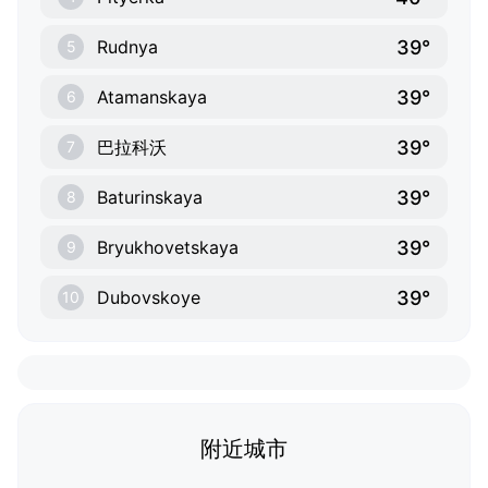
39°
Rudnya
5
39°
Atamanskaya
6
39°
巴拉科沃
7
39°
Baturinskaya
8
39°
Bryukhovetskaya
9
39°
Dubovskoye
10
附近城市