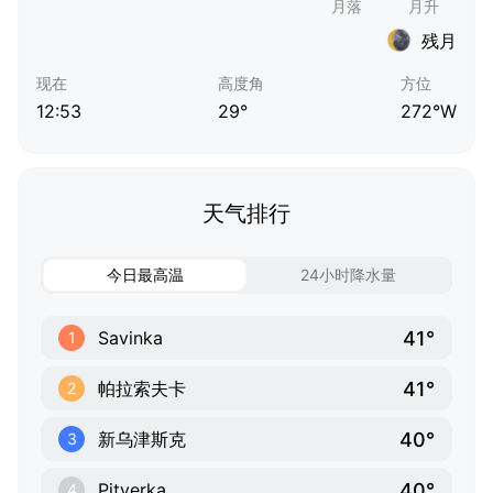
残月
现在
高度角
方位
12:53
29°
272°W
天气排行
今日最高温
24小时降水量
41°
Savinka
1
41°
帕拉索夫卡
2
40°
新乌津斯克
3
40°
Pityerka
4