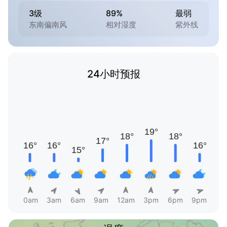
3级
89%
最弱
东南偏南风
相对湿度
紫外线
24小时预报
0am
3am
6am
9am
12am
3pm
6pm
9pm