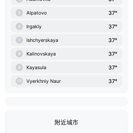
37°
Alpatovo
5
37°
Irgakly
6
37°
Ishchyerskaya
7
37°
Kalinovskaya
8
37°
Kayasula
9
37°
Vyerkhniy Naur
10
附近城市