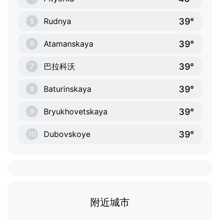
39°
Rudnya
5
39°
Atamanskaya
6
39°
巴拉科沃
7
39°
Baturinskaya
8
39°
Bryukhovetskaya
9
39°
Dubovskoye
10
附近城市