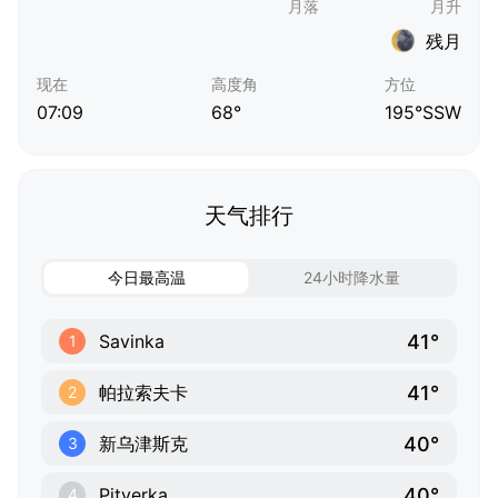
残月
现在
高度角
方位
07:09
68°
195°SSW
天气排行
今日最高温
24小时降水量
41°
Savinka
1
41°
帕拉索夫卡
2
40°
新乌津斯克
3
40°
Pityerka
4