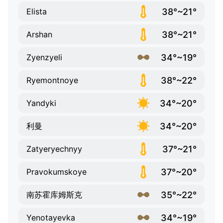
38°~21°
Elista
38°~21°
Arshan
34°~19°
Zyenzyeli
38°~22°
Ryemontnoye
34°~20°
Yandyki
34°~20°
利曼
37°~21°
Zatyeryechnyy
37°~20°
Pravokumskoye
35°~22°
南苏霍库姆斯克
34°~19°
Yenotayevka