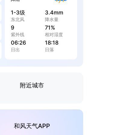
1-3级
3.4mm
东北风
降水量
9
71%
紫外线
相对湿度
06:26
18:18
日出
日落
附近城市
和风天气APP