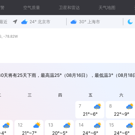
预警
空气质量
卫星和雷达
天气地图
最近
24° 北京市
30° 上海市
 -78.82W
30天将有25天下雨，最高温25°（08月16日），最低温3°（08月18
二
三
四
五
六
7
8
21°~6°
22°~9°
12
13
14
15
~4°
21°~7°
20°~5°
24°~6°
24°~6°