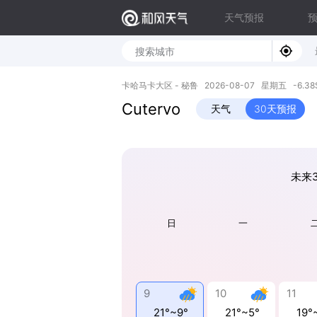
天气预报
卡哈马卡大区 - 秘鲁 2026-08-07 星期五 -6.38S,
Cutervo
天气
30天预报
未来
日
一
9
10
11
21°~9°
21°~5°
19°