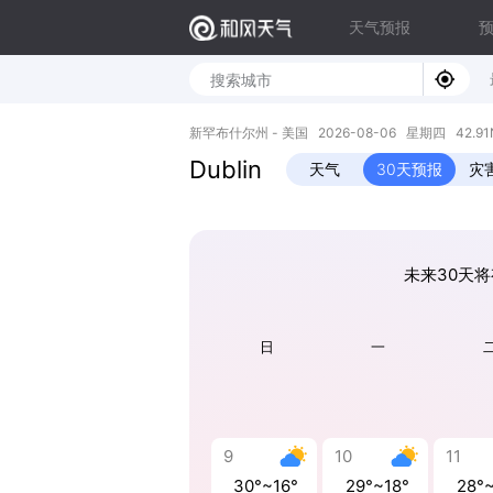
天气预报
新罕布什尔州 - 美国 2026-08-06 星期四 42.91N,
Dublin
天气
30天预报
灾
未来30天将
日
一
9
10
11
30°~16°
29°~18°
28°