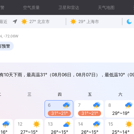
预警
空气质量
卫星和雷达
天气地图
最近
27° 北京市
29° 上海市
 -72.06W
害预警
有10天下雨，最高温31°（08月06日，08月07日），最低温10°（0
二
三
四
五
六
6
7
8
31°~21°
31°~21°
29°~19°
12
13
14
15
~16°
27°~15°
26°~15°
26°~15°
25°~14°