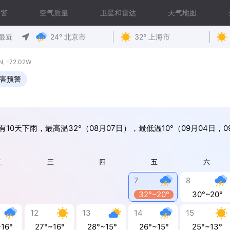
预警
空气质量
卫星和雷达
天气地图
最近
24° 北京市
32° 上海市
 -72.02W
害预警
有10天下雨，最高温32°（08月07日），最低温10°（09月04日，0
二
三
四
五
六
7
8
32°~20°
30°~20°
12
13
14
15
~16°
27°~16°
28°~15°
26°~15°
25°~13°