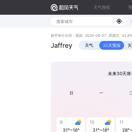
天气预报
新罕布什尔州 - 美国 2026-08-07 星期五 42.81N,
Jaffrey
天气
30天预报
灾
未来30天将
日
一
9
10
11
31°~16°
31°~18°
28°