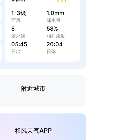
1-3级
1.0mm
西风
降水量
8
58%
紫外线
相对湿度
05:45
20:04
日出
日落
附近城市
和风天气APP