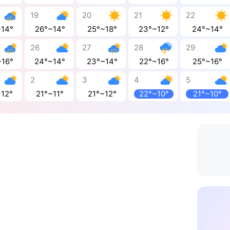
19
20
21
22
~14°
26°~14°
25°~18°
23°~12°
24°~14°
26
27
28
29
~16°
24°~14°
23°~14°
22°~16°
25°~16°
2
3
4
5
~12°
21°~11°
21°~12°
22°~10°
21°~10°