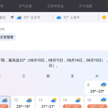
预警
空气质量
卫星和雷达
天气地图
最近
30° 北京市
32° 上海市
58E
灾害预警
雨，最高温32°（08月10日，08月11日，08月14日，08月15日），
日）。
二
三
四
五
六
8
29°~20°
12
13
14
15
~21°
29°~19°
31°~21°
32°~20°
32°~19°