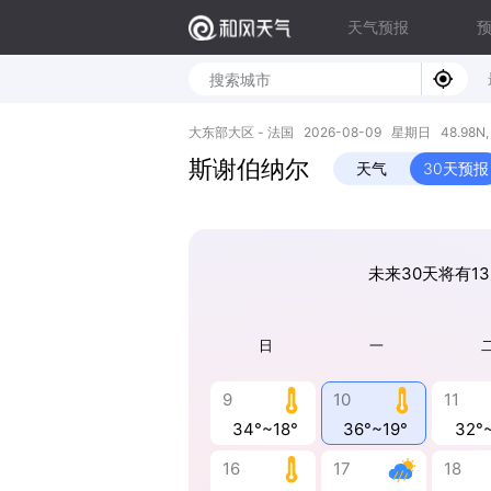
天气预报
大东部大区 - 法国 2026-08-09 星期日 48.98N, 8
斯谢伯纳尔
天气
30天预报
未来30天将有13
日
一
9
10
11
34°~18°
36°~19°
32°
16
17
18