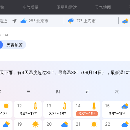
预警
空气质量
卫星和雷达
天气地图
最近
28° 北京市
27° 上海市
.14E
灾害预警
天下雨，有4天温度超过35°，最高温38°（08月14日），最低温10°
二
三
四
五
六
12
13
14
15
~17°
34°~17°
37°~18°
38°~19°
36°~19°
19
20
21
22