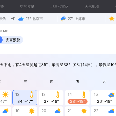
预警
空气质量
卫星和雷达
天气地图
最近
27° 北京市
27° 上海市
.14E
灾害预警
天下雨，有4天温度超过35°，最高温38°（08月14日），最低温10°
二
三
四
五
六
12
13
14
15
~17°
34°~17°
37°~18°
38°~19°
36°~19°
19
20
21
22