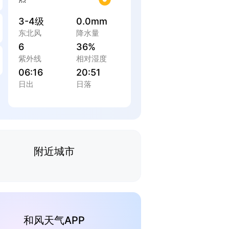
3-4级
0.0mm
东北风
降水量
6
36%
紫外线
相对湿度
06:16
20:51
日出
日落
附近城市
和风天气APP