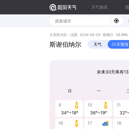
天气预报
大东部大区 - 法国 2026-08-09 星期日 48.98N, 8
斯谢伯纳尔
天气
30天预报
未来30天将有13
日
一
9
10
11
34°~18°
36°~19°
32°
16
17
18