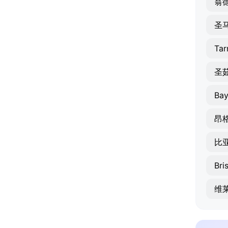
翁
圣
Tar
圣
Ba
昂
比
Bri
维