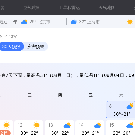
预警
空气质量
卫星和雷达
天气地图
最近
29° 北京市
32° 上海市
 -1.43W
30天预报
灾害预警
有7天下雨，最高温31°（08月11日），最低温11°（09月04日，0
二
三
四
五
六
8
30°~21°
12
13
14
15
~21°
30°~22°
30°~22°
29°~21°
28°~20°