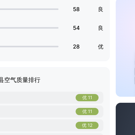
58
良
54
良
28
优
县空气质量排行
优 11
优 11
优 12