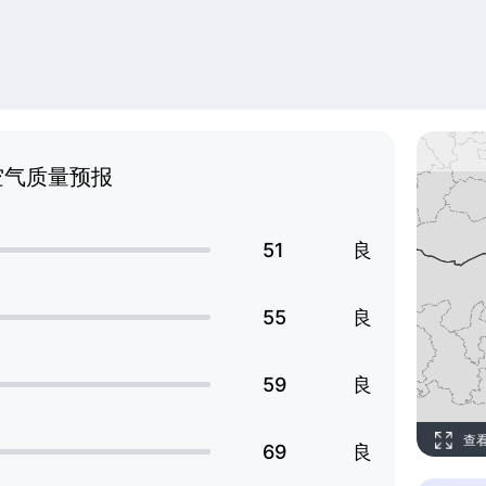
空气质量预报
51
良
55
良
59
良
查
69
良