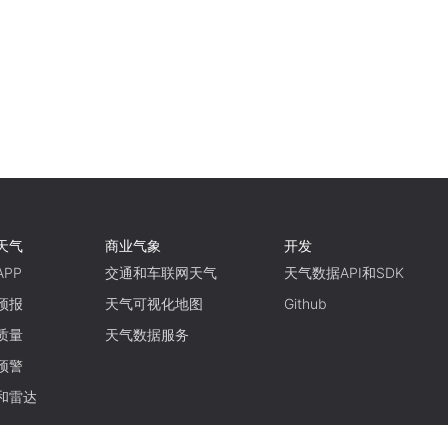
天气
商业气象
开发
PP
交通和车联网天气
天气数据API和SDK
预报
天气可视化地图
Github
质量
天气数据服务
预警
和雷达