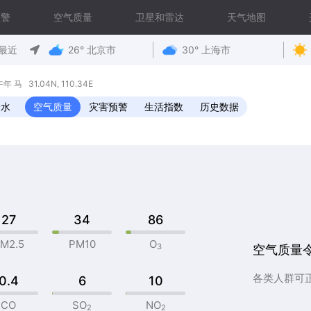
预警
空气质量
卫星和雷达
天气地图
最近
26° 北京市
30° 上海市
马 31.04N, 110.34E
降水
空气质量
灾害预警
生活指数
历史数据
27
34
86
M2.5
PM10
O
3
空气质量
各类人群可
0.4
6
10
CO
SO
NO
2
2