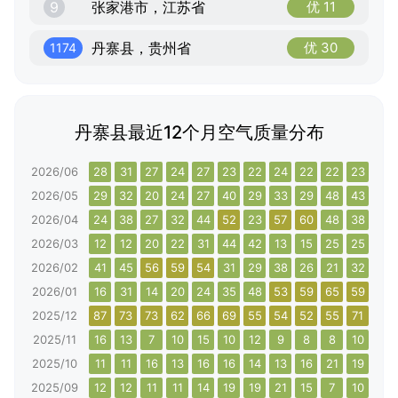
9
张家港市，江苏省
优 11
丹寨县，贵州省
优 30
1174
丹寨县最近12个月空气质量分布
2026/06
28
31
27
24
27
23
22
24
22
22
23
24
2026/05
29
32
20
24
27
40
29
33
29
48
43
36
2026/04
24
38
27
32
44
52
23
57
60
48
38
27
2026/03
12
12
20
22
31
44
42
13
15
25
25
32
2026/02
41
45
56
59
54
31
29
38
26
21
32
36
2026/01
16
31
14
20
24
35
48
53
59
65
59
60
2025/12
87
73
73
62
66
69
55
54
52
55
71
55
2025/11
16
13
7
10
15
10
12
9
8
8
10
24
2025/10
11
11
16
13
16
16
14
13
16
21
19
21
2025/09
12
12
11
11
14
19
19
21
15
7
10
8