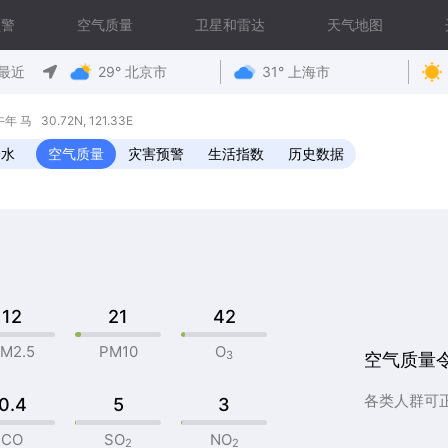
预警
空气质量
卫星和雷达
天气地图
最近
29° 北京市
31° 上海市
马 30.72N, 121.33E
降水
空气质量
灾害预警
生活指数
历史数据
12
21
42
M2.5
PM10
O
3
空气质量
各类人群可
0.4
5
3
CO
SO
NO
2
2