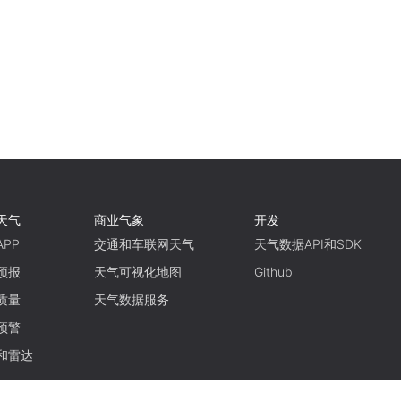
天气
商业气象
开发
PP
交通和车联网天气
天气数据API和SDK
预报
天气可视化地图
Github
质量
天气数据服务
预警
和雷达