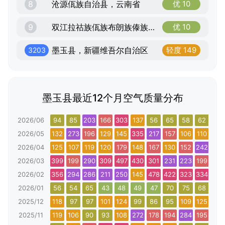
8
沧源佤族自治县，云南省
优 10
9
双江拉祜族佤族布朗族傣族自治县，云南省
优 10
墨玉县，新疆维吾尔自治区
轻度 149
3203
墨玉县最近12个月空气质量分布
2026/06
94
85
203
166
303
137
56
65
58
62
228
2026/05
132
273
196
129
145
335
217
157
106
110
171
2026/04
125
107
119
120
179
148
167
130
152
242
131
2026/03
399
199
290
309
497
430
301
231
223
199
295
2026/02
356
294
286
211
250
145
478
422
323
334
357
2026/01
56
54
65
43
48
49
47
70
75
68
80
2025/12
118
97
97
101
124
99
86
95
109
125
184
2025/11
119
106
90
93
108
272
178
194
284
195
173