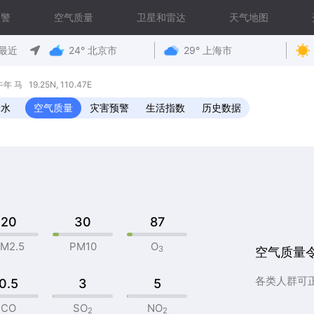
预警
空气质量
卫星和雷达
天气地图
最近
24° 北京市
29° 上海市
马 19.25N, 110.47E
降水
空气质量
灾害预警
生活指数
历史数据
20
30
87
M2.5
PM10
O
3
空气质量
各类人群可
0.5
3
5
CO
SO
NO
2
2