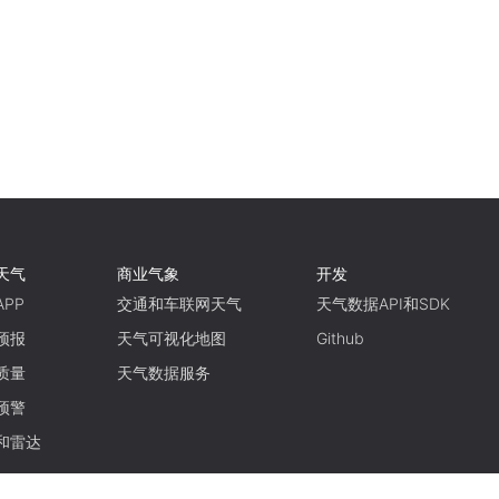
天气
商业气象
开发
PP
交通和车联网天气
天气数据API和SDK
预报
天气可视化地图
Github
质量
天气数据服务
预警
和雷达