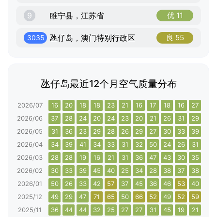
9
睢宁县，江苏省
优 11
氹仔岛，澳门特别行政区
良 55
3035
氹仔岛最近12个月空气质量分布
2026/07
16
20
18
18
23
21
16
17
18
16
27
25
2026/06
37
28
24
20
24
23
20
21
26
31
29
33
2026/05
31
36
23
29
28
26
29
27
30
33
39
30
2026/04
34
39
41
34
33
31
32
50
24
26
31
26
2026/03
28
28
19
16
21
31
36
47
43
30
35
51
2026/02
30
33
39
45
40
25
34
28
38
37
38
38
2026/01
50
26
33
42
57
37
45
36
46
53
40
62
2025/12
49
29
47
71
65
50
66
52
49
52
59
43
2025/11
36
44
44
32
25
27
27
31
45
19
21
33