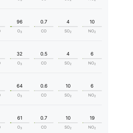
96
0.7
4
10
0
O
CO
SO
NO
3
2
2
32
0.5
4
6
0
O
CO
SO
NO
3
2
2
64
0.6
10
6
0
O
CO
SO
NO
3
2
2
61
0.7
10
19
0
O
CO
SO
NO
3
2
2