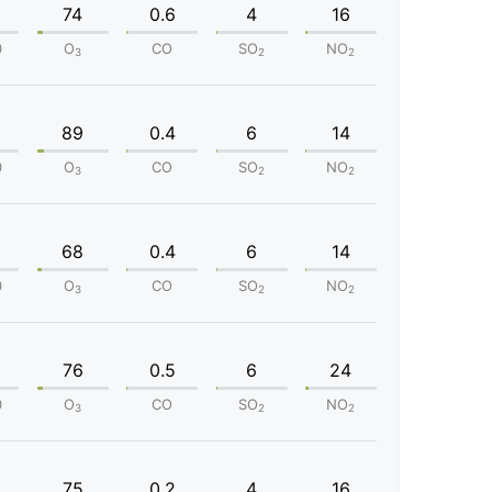
74
0.6
4
16
0
O
CO
SO
NO
3
2
2
89
0.4
6
14
0
O
CO
SO
NO
3
2
2
68
0.4
6
14
0
O
CO
SO
NO
3
2
2
76
0.5
6
24
0
O
CO
SO
NO
3
2
2
75
0.2
4
16