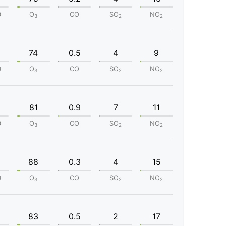
0
O
CO
SO
NO
3
2
2
74
0.5
4
9
0
O
CO
SO
NO
3
2
2
81
0.9
7
11
0
O
CO
SO
NO
3
2
2
88
0.3
4
15
0
O
CO
SO
NO
3
2
2
83
0.5
2
17