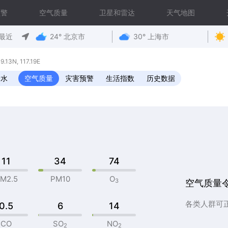
预警
空气质量
卫星和雷达
天气地图
最近
24° 北京市
30° 上海市
N, 117.19E
降水
空气质量
灾害预警
生活指数
历史数据
11
34
74
M2.5
PM10
O
3
空气质量
各类人群可
0.5
6
14
CO
SO
NO
2
2