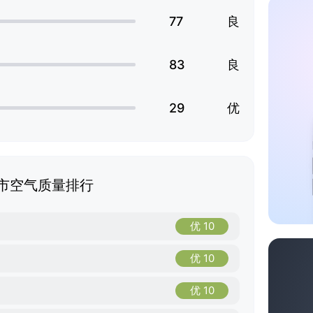
77
良
83
良
29
优
市空气质量排行
优 10
优 10
优 10