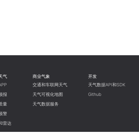
天气
商业气象
开发
PP
交通和车联网天气
天气数据API和SDK
预报
天气可视化地图
Github
质量
天气数据服务
预警
和雷达