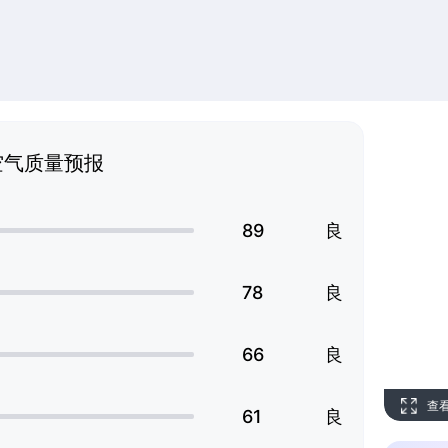
空气质量预报
89
良
78
良
66
良
查
61
良