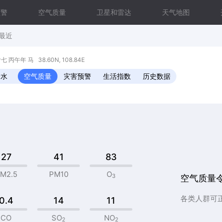
预警
空气质量
卫星和雷达
天气地图
最近
丙午年 马 38.60N, 108.84E
降水
空气质量
灾害预警
生活指数
历史数据
27
41
83
M2.5
PM10
O
3
空气质量
各类人群可
0.4
14
11
CO
SO
NO
2
2