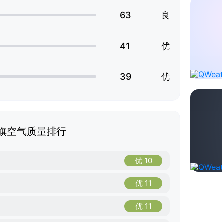
63
良
41
优
39
优
旗空气质量排行
优 10
优 11
优 11