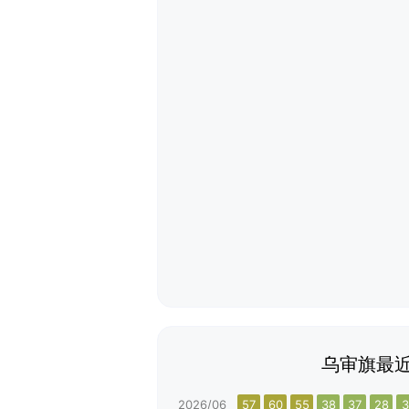
乌审旗最近
2026/06
57
60
55
38
37
28
3