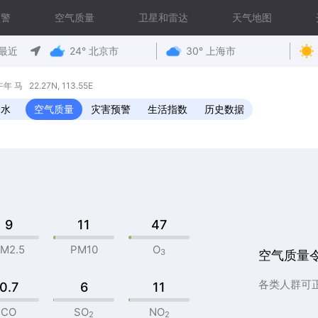
预警
空气质量
卫星和雷达
天气地图
最近
24° 北京市
30° 上海市
马 22.27N, 113.55E
降水
空气质量
灾害预警
生活指数
历史数据
9
11
47
M2.5
PM10
O
3
空气质量
各类人群可
0.7
6
11
CO
SO
NO
2
2