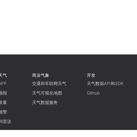
天气
商业气象
开发
PP
交通和车联网天气
天气数据API和SDK
预报
天气可视化地图
Github
质量
天气数据服务
预警
和雷达