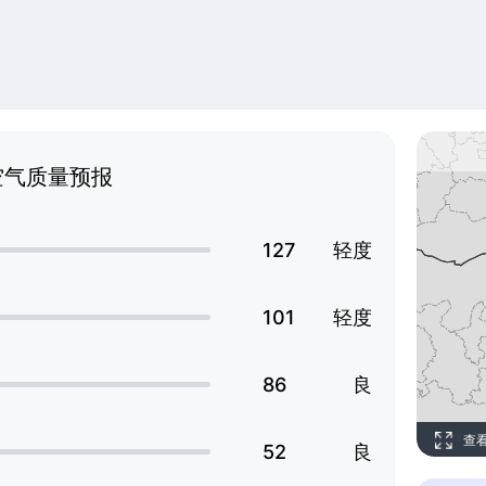
空气质量预报
127
轻度
101
轻度
86
良
查
52
良