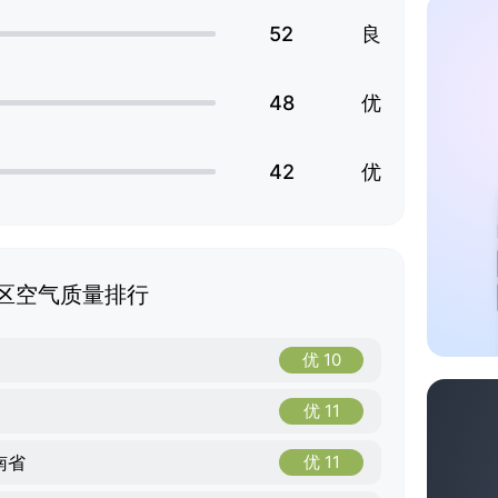
52
良
48
优
42
优
区空气质量排行
优 10
优 11
南省
优 11