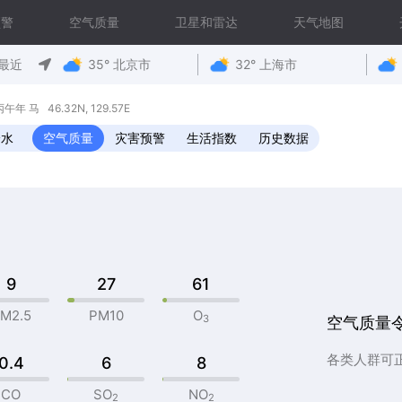
预警
空气质量
卫星和雷达
天气地图
最近
35° 北京市
32° 上海市
 马 46.32N, 129.57E
降水
空气质量
灾害预警
生活指数
历史数据
9
27
61
M2.5
PM10
O
3
空气质量
各类人群可
0.4
6
8
CO
SO
NO
2
2