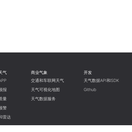
天气
商业气象
开发
PP
交通和车联网天气
天气数据API和SDK
预报
天气可视化地图
Github
质量
天气数据服务
预警
和雷达