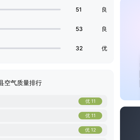
51
良
53
良
32
优
县空气质量排行
优 11
优 11
优 12