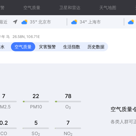
预警
空气质量
卫星和雷达
天气地图
最近
35° 北京市
34° 上海市
马 26.58N, 106.71E
降水
空气质量
灾害预警
生活指数
历史数据
7
22
78
M2.5
PM10
O
3
空气质量
各类人群可
0.2
5
7
CO
SO
NO
2
2