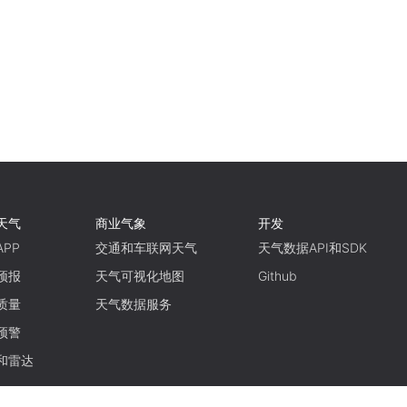
天气
商业气象
开发
PP
交通和车联网天气
天气数据API和SDK
预报
天气可视化地图
Github
质量
天气数据服务
预警
和雷达