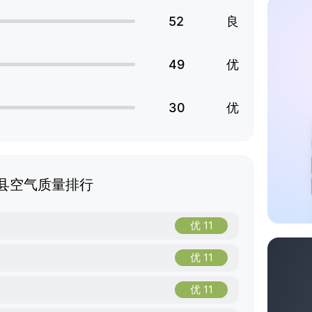
52
良
49
优
30
优
县空气质量排行
优 11
优 11
优 11