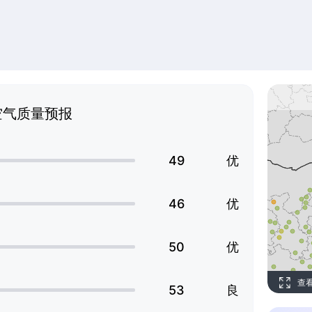
空气质量预报
49
优
46
优
50
优
查
53
良