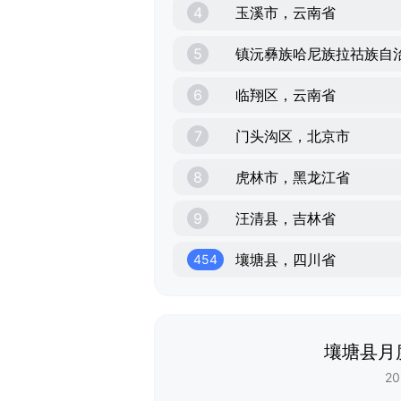
4
玉溪市，云南省
5
镇沅彝族哈尼族拉祜族自
6
临翔区，云南省
7
门头沟区，北京市
8
虎林市，黑龙江省
9
汪清县，吉林省
壤塘县，四川省
454
壤塘县月
20