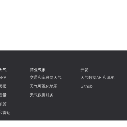
天气
商业气象
开发
PP
交通和车联网天气
天气数据API和SDK
预报
天气可视化地图
Github
质量
天气数据服务
预警
和雷达