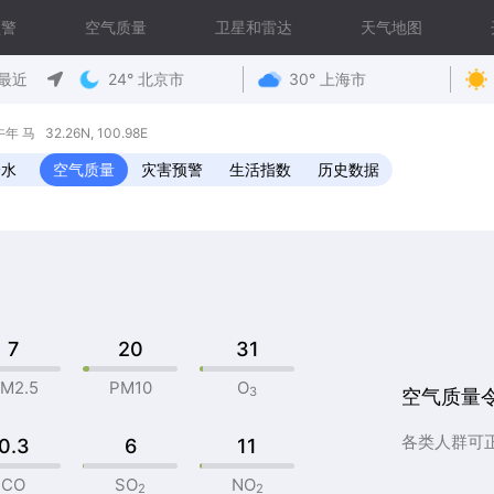
预警
空气质量
卫星和雷达
天气地图
最近
24° 北京市
30° 上海市
马 32.26N, 100.98E
降水
空气质量
灾害预警
生活指数
历史数据
7
20
31
M2.5
PM10
O
3
空气质量
各类人群可
0.3
6
11
CO
SO
NO
2
2