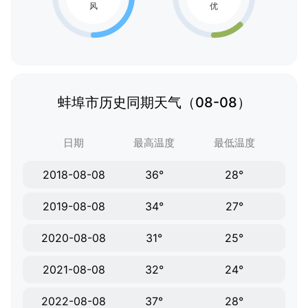
蚌埠市历史同期天气（08-08）
日期
最高温度
最低温度
2018-08-08
36°
28°
2019-08-08
34°
27°
2020-08-08
31°
25°
2021-08-08
32°
24°
2022-08-08
37°
28°