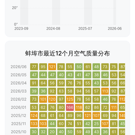
蚌埠市最近12个月空气质量分布
2026/06
77
95
121
78
55
50
61
48
73
75
87
78
2026/05
47
44
47
40
43
41
47
38
46
53
54
67
2026/04
91
64
56
59
76
76
55
43
53
56
66
51
2026/03
39
36
92
63
58
94
56
57
113
92
87
97
2026/02
73
101
120
97
125
78
56
58
46
76
112
92
2026/01
53
62
76
80
166
118
62
86
72
111
65
73
2025/12
124
68
61
64
89
96
121
107
69
94
149
37
2025/11
133
103
44
60
74
51
42
25
107
81
45
52
2025/10
30
32
20
40
50
59
49
43
36
61
56
56