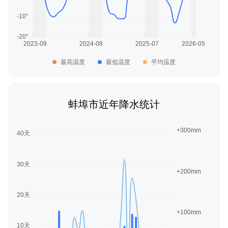
最高温度
最低温度
平均温度
蚌埠市近年降水统计