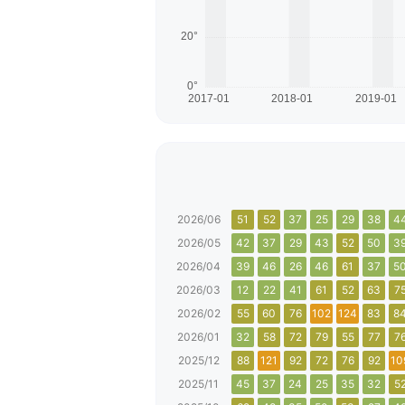
2026/06
51
52
37
25
29
38
4
2026/05
42
37
29
43
52
50
3
2026/04
39
46
26
46
61
37
5
2026/03
12
22
41
61
52
63
7
2026/02
55
60
76
102
124
83
8
2026/01
32
58
72
79
55
77
7
2025/12
88
121
92
72
76
92
10
2025/11
45
37
24
25
35
32
5