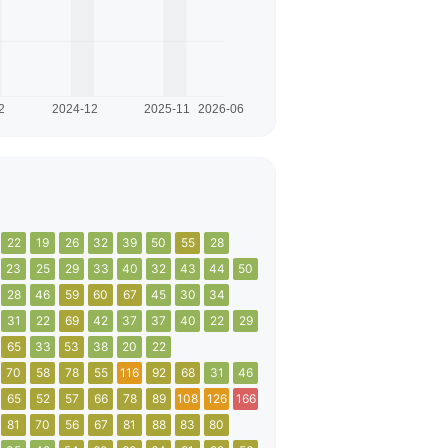
22
19
26
32
39
50
55
28
23
25
29
33
40
32
43
44
50
28
46
59
60
67
45
30
34
31
22
69
42
37
37
40
22
29
65
33
53
38
20
22
70
58
78
55
116
92
68
31
46
65
52
57
66
78
89
108
126
166
81
70
56
67
81
88
83
80