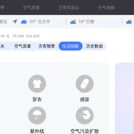
预警
空气质量
卫星和雷达
天气地图
最近
35° 北京市
19° 巴黎
马 31.13N, 104.40E
降水
空气质量
灾害预警
生活指数
历史数据
穿衣
感冒
紫外线
空气污染扩散