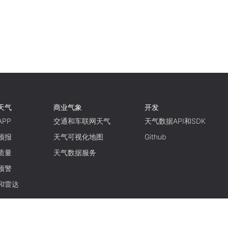
天气
商业气象
开发
PP
交通和车联网天气
天气数据API和SDK
预报
天气可视化地图
Github
质量
天气数据服务
预警
和雷达