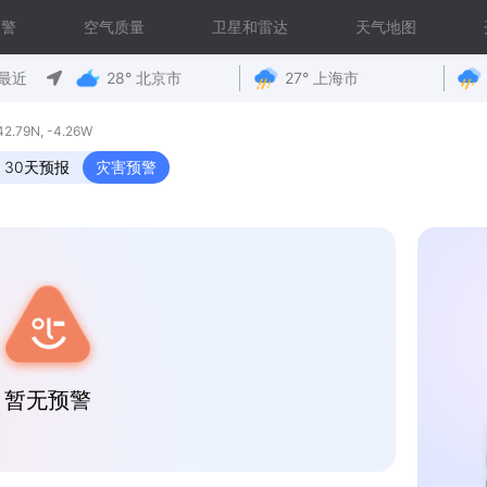
预警
空气质量
卫星和雷达
天气地图
最近
28° 北京市
27° 上海市
79N, -4.26W
30天预报
灾害预警
暂无预警