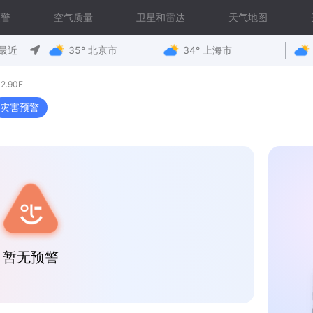
预警
空气质量
卫星和雷达
天气地图
最近
35° 北京市
34° 上海市
2.90E
灾害预警
暂无预警