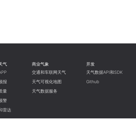
天气
商业气象
开发
PP
交通和车联网天气
天气数据API和SDK
预报
天气可视化地图
Github
质量
天气数据服务
预警
和雷达