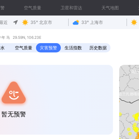
预警
空气质量
卫星和雷达
天气地图
最近
35° 北京市
33° 上海市
马 29.59N, 106.23E
降水
空气质量
灾害预警
生活指数
历史数据
暂无预警