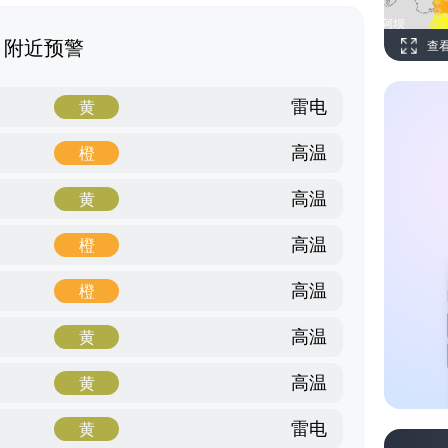
附近预警
查
雷电
黄
高温
橙
高温
黄
高温
橙
高温
橙
高温
黄
高温
黄
雷电
黄