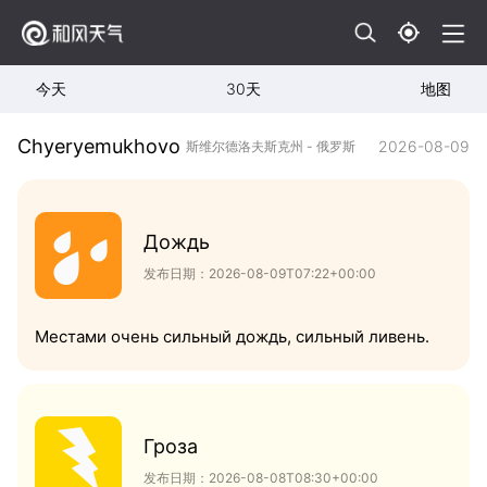
今天
30天
地图
Chyeryemukhovo
2026-08-09
斯维尔德洛夫斯克州 - 俄罗斯
Дождь
发布日期：2026-08-09T07:22+00:00
Местами очень сильный дождь, сильный ливень.
Гроза
发布日期：2026-08-08T08:30+00:00