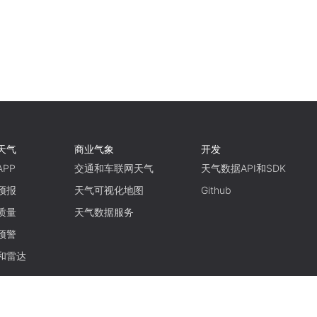
天气
商业气象
开发
PP
交通和车联网天气
天气数据API和SDK
预报
天气可视化地图
Github
质量
天气数据服务
预警
和雷达