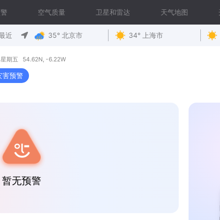
预警
空气质量
卫星和雷达
天气地图
最近
35° 北京市
34° 上海市
 星期五 54.62N, -6.22W
灾害预警
暂无预警