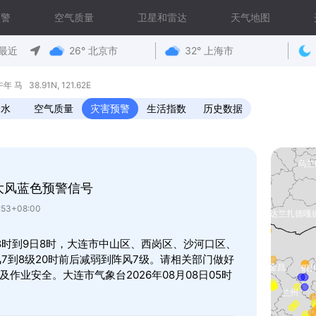
预警
空气质量
卫星和雷达
天气地图
最近
26° 北京市
32° 上海市
 38.91N, 121.62E
降水
空气质量
灾害预警
生活指数
历史数据
大风蓝色预警信号
53+08:00
8时到9日8时，大连市中山区、西岗区、沙河口区、
7到8级20时前后减弱到阵风7级。请相关部门做好
作业安全。大连市气象台2026年08月08日05时