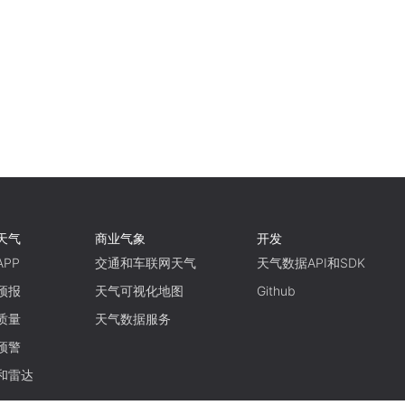
天气
商业气象
开发
PP
交通和车联网天气
天气数据API和SDK
预报
天气可视化地图
Github
质量
天气数据服务
预警
和雷达