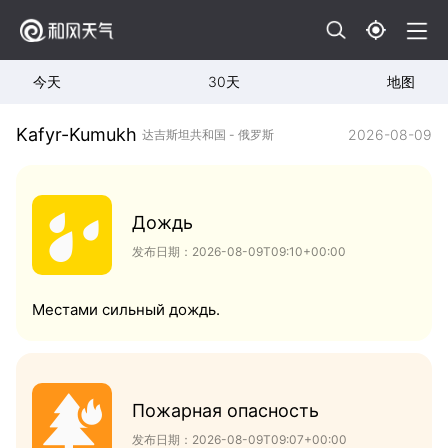
今天
30天
地图
Kafyr-Kumukh
2026-08-09
达吉斯坦共和国 - 俄罗斯
Дождь
发布日期：2026-08-09T09:10+00:00
Местами сильный дождь.
Пожарная опасность
发布日期：2026-08-09T09:07+00:00