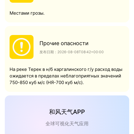
Местами грозы.
Прочие опасности
发布日期：2026-08-08T08:42+00:00
На реке Терек в н/б каргалинского г/у расход воды
ожидается в пределах неблагоприятных значений
750-850 куб м/с (НЯ-700 куб м/с).
和风天气APP
全球可视化天气应用