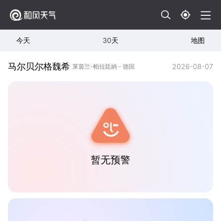
今天
30天
地图
马尔贝尔格魏希
2026-08-07
莱茵兰-帕拉廷納 - 德国
暂无预警