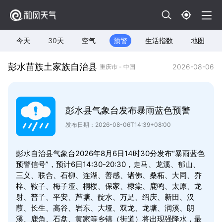
今天
30天
空气
预警
生活指数
地图
彭水苗族土家族自治县
2026-08-06
重庆市 - 中国
彭水县气象台发布暴雨蓝色预警
发布日期：2026-08-06T14:39+08:00
彭水自治县气象台2026年8月6日14时30分发布“暴雨蓝色
预警信号”，预计6日14:30-20:30，走马、龙溪、郁山、
三义、联合、石柳、连湖、善感、诸佛、桑柘、大同、乔
梓、鞍子、梅子垭、桐楼、保家、棣棠、鹿鸣、太原、龙
射、普子、平安、芦塘、靛水、万足、绍庆、新田、汉
葭、长生、高谷、岩东、大垭、双龙、龙塘、润溪、朗
溪、鹿角、石盘、黄家等乡镇（街道）将出现强降水，最