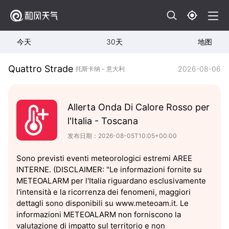
今天
30天
地图
Quattro Strade
2026-08-06
托斯卡纳 - 意大利
Allerta Onda Di Calore Rosso per
l'Italia - Toscana
发布日期：2026-08-05T10:05+00:00
Sono previsti eventi meteorologici estremi AREE
INTERNE. (DISCLAIMER: "Le informazioni fornite su
METEOALARM per l'Italia riguardano esclusivamente
l'intensità e la ricorrenza dei fenomeni, maggiori
dettagli sono disponibili su www.meteoam.it. Le
informazioni METEOALARM non forniscono la
valutazione di impatto sul territorio e non