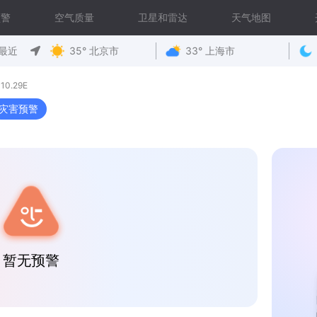
预警
空气质量
卫星和雷达
天气地图
最近
35° 北京市
33° 上海市
0.29E
灾害预警
暂无预警