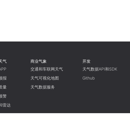
天气
商业气象
开发
PP
交通和车联网天气
天气数据API和SDK
预报
天气可视化地图
Github
质量
天气数据服务
预警
和雷达