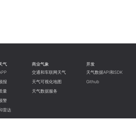
天气
商业气象
开发
PP
交通和车联网天气
天气数据API和SDK
预报
天气可视化地图
Github
质量
天气数据服务
预警
和雷达