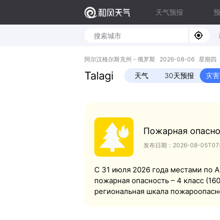
天气预报
阿尔汉格尔斯克州 - 俄罗斯 2026-08-06 星期四 64.
Talagi
天气
30天预报
灾害
Пожарная опасно
发布日期：2026-08-05T07:
С 31 июля 2026 года местами по 
пожарная опасность – 4 класс (16
региональная шкала пожароопасн