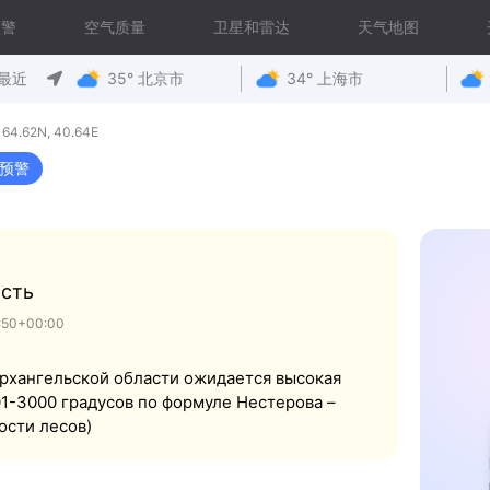
预警
空气质量
卫星和雷达
天气地图
最近
35° 北京市
34° 上海市
62N, 40.64E
预警
сть
50+00:00
Архангельской области ожидается высокая
01-3000 градусов по формуле Нестерова –
ости лесов)