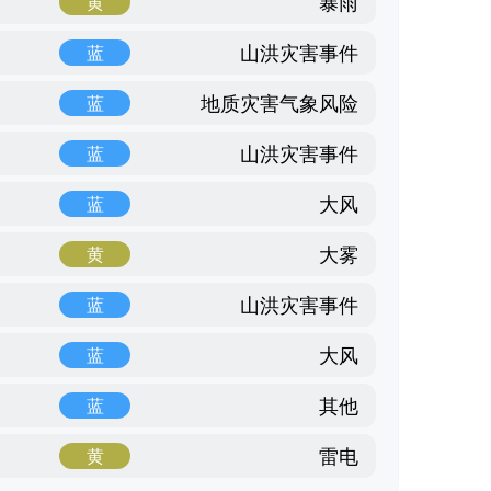
暴雨
黄
山洪灾害事件
蓝
地质灾害气象风险
蓝
山洪灾害事件
蓝
大风
蓝
大雾
黄
山洪灾害事件
蓝
大风
蓝
其他
蓝
雷电
黄