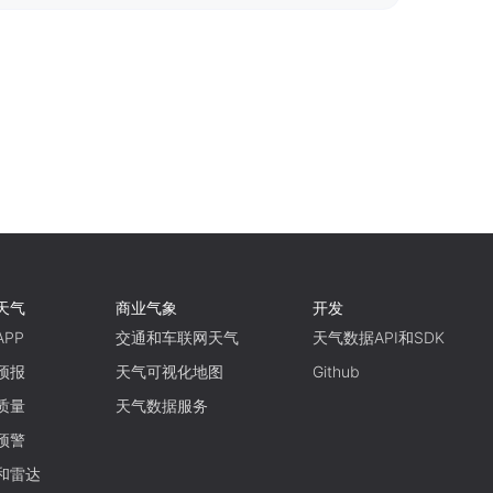
天气
商业气象
开发
PP
交通和车联网天气
天气数据API和SDK
预报
天气可视化地图
Github
质量
天气数据服务
预警
和雷达