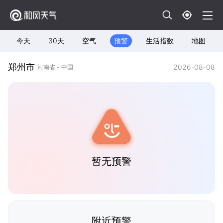
今天
30天
空气
预警
生活指数
地图
郑州市
2026-08-08
河南省 - 中国
暂无预警
附近预警