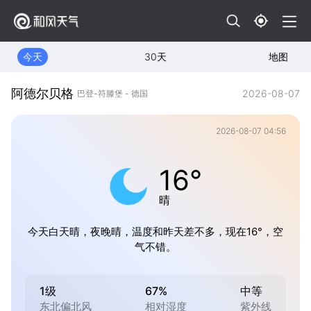
今天
30天
地图
阿德尔贝格
2026-08-07
巴登-符滕堡 - 德国
2026-08-07 04:56
16°
晴
今天白天晴，夜晚晴，温度和昨天差不多，现在16°，空
气不错。
1级
67%
中等
东北偏北风
相对湿度
紫外线