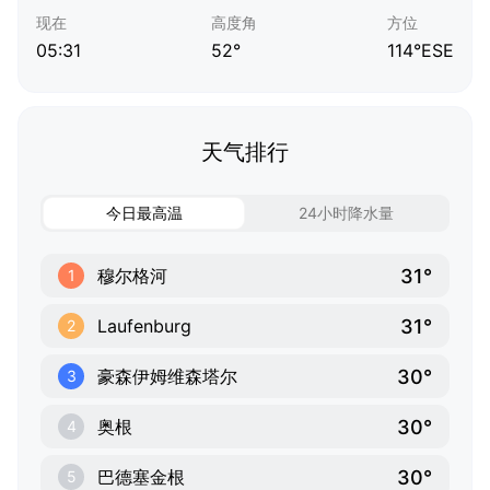
现在
高度角
方位
05:31
52°
114°ESE
天气排行
今日最高温
24小时降水量
31°
穆尔格河
1
31°
Laufenburg
2
30°
豪森伊姆维森塔尔
3
30°
奥根
4
30°
巴德塞金根
5