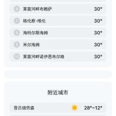
30°
莱茵河畔布赖萨
6
30°
格伦察-维伦
7
30°
海特尔斯海姆
8
30°
米尔海姆
9
30°
莱茵河畔诺伊恩布尔格
10
附近城市
28°~12°
普吕德劳森