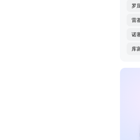
罗
雷
诺
库