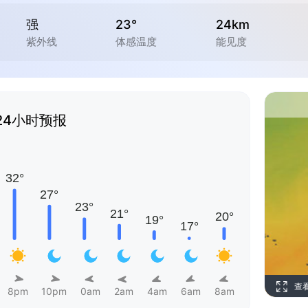
强
23°
24km
紫外线
体感温度
能见度
24小时预报
查
8pm
10pm
0am
2am
4am
6am
8am