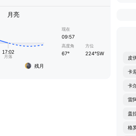
月亮
现在
09:57
高度角
方位
67°
224°SW
皮
残月
卡
卡
雷
盖
格