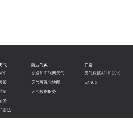
天气
商业气象
开发
PP
交通和车联网天气
天气数据API和SDK
预报
天气可视化地图
Github
质量
天气数据服务
预警
和雷达