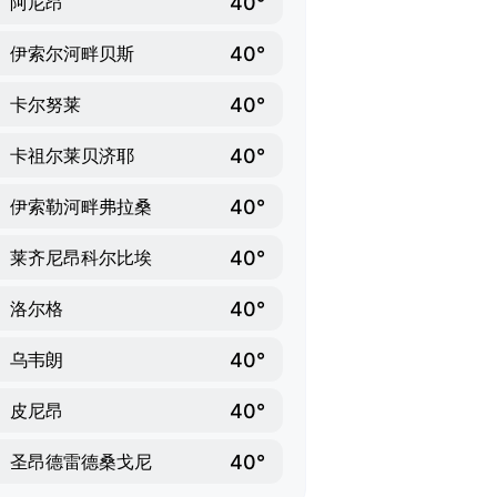
40°
阿尼昂
40°
伊索尔河畔贝斯
40°
卡尔努莱
40°
卡祖尔莱贝济耶
40°
伊索勒河畔弗拉桑
40°
莱齐尼昂科尔比埃
40°
洛尔格
40°
乌韦朗
40°
皮尼昂
40°
圣昂德雷德桑戈尼