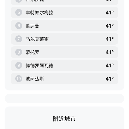
41°
丰特帕尔梅拉
5
41°
瓜罗曼
6
41°
马尔莫莱霍
7
41°
蒙托罗
8
41°
佩德罗阿瓦德
9
41°
波萨达斯
10
附近城市