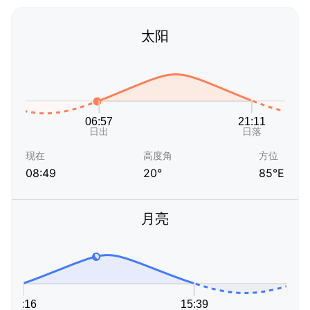
太阳
现在
高度角
方位
08:49
20°
85°E
月亮