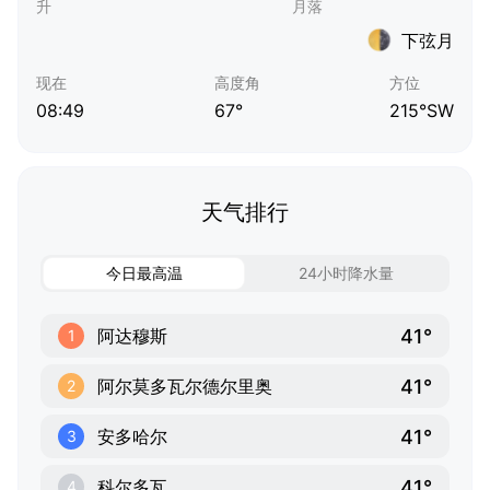
下弦月
现在
高度角
方位
08:49
67°
215°SW
天气排行
今日最高温
24小时降水量
41°
阿达穆斯
1
41°
阿尔莫多瓦尔德尔里奥
2
41°
安多哈尔
3
41°
科尔多瓦
4