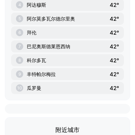
42°
阿达穆斯
4
42°
阿尔莫多瓦尔德尔里奥
5
42°
拜伦
6
42°
巴尼奥斯德莱恩西纳
7
42°
科尔多瓦
8
42°
丰特帕尔梅拉
9
42°
瓜罗曼
10
附近城市