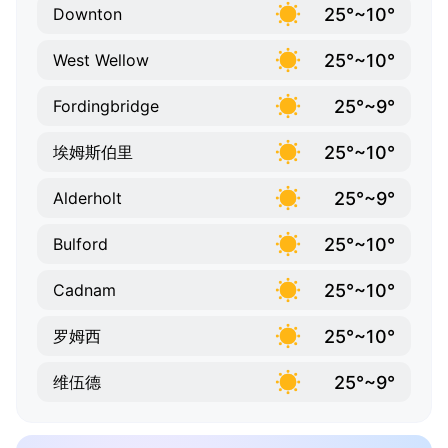
25°~10°
Downton
25°~10°
West Wellow
25°~9°
Fordingbridge
25°~10°
埃姆斯伯里
25°~9°
Alderholt
25°~10°
Bulford
25°~10°
Cadnam
25°~10°
罗姆西
25°~9°
维伍德