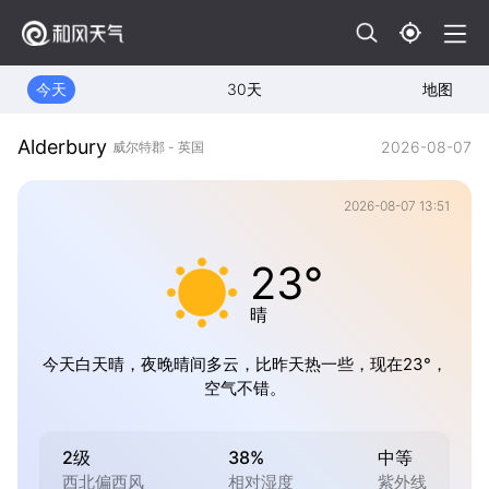
今天
30天
地图
Alderbury
2026-08-07
威尔特郡 - 英国
2026-08-07 13:51
23°
晴
今天白天晴，夜晚晴间多云，比昨天热一些，现在23°，
空气不错。
2级
38%
中等
西北偏西风
相对湿度
紫外线