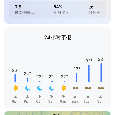
3级
54%
强
东南偏南风
相对湿度
紫外线
24小时预报
6pm
9pm
0am
3am
6am
9am
12am
3pm