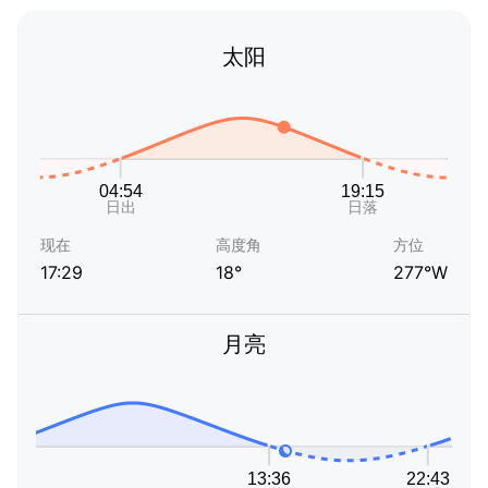
太阳
现在
高度角
方位
17:29
18°
277°W
月亮